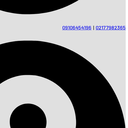
09106454196
|
02177982365