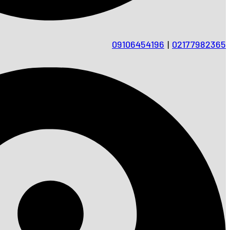
09106454196
|
02177982365