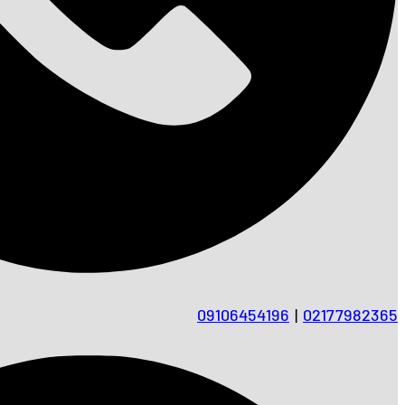
09106454196
|
02177982365