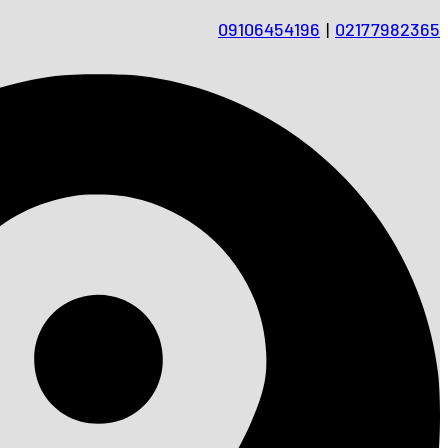
09106454196
|
02177982365