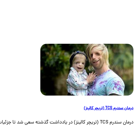
درمان سندرم TCS (تریچر کالینز)
درمان سندرم TCS (تریچر کالینز) در یادداشت گذشته سعی شد تا جزئیات مربوط به سندرم [...]