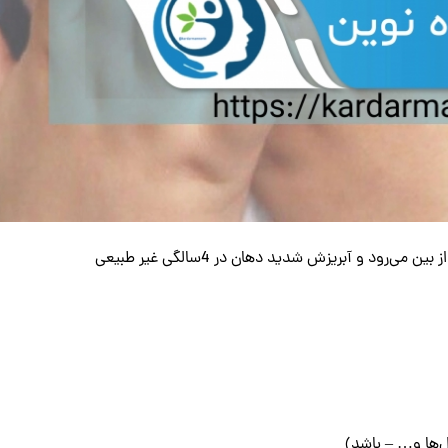
می‌گویند که به طور طبیعی تا سن 15 الی 18 ماهگی در نتیجه بلوغ فیزیولوژیکی از بین می‌رود و آبریزش شدید دهان در 4سالگی غیر طبیعی
ل‌ها و… – باشد)