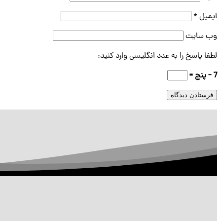
ایمیل
*
وب‌ سایت
لطفا پاسخ را به عدد انگلیسی وارد کنید:
7 − پنج =