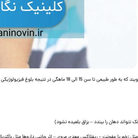
ک نتواند دهان را ببندد – بزاق بلعیده نشود)
ثل زخم یا عفونت – ریفلاکس معدی مروی – اثر جانبی داروها مثل باکتریا