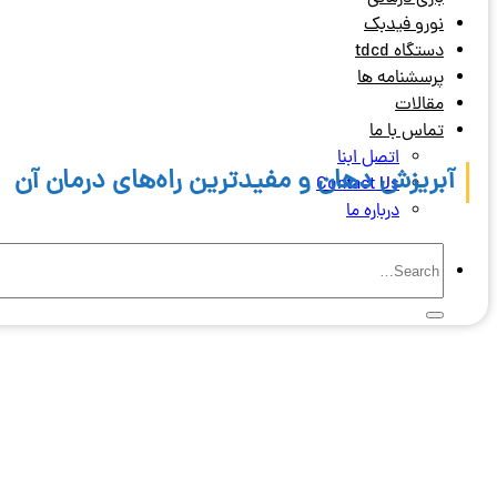
نورو فیدبک
دستگاه tdcd
پرسشنامه ها
مقالات
تماس با ما
اتصل ابنا
آبریزش دهان و مفیدترین راه‌های درمان آن
Contact Us
درباره ما