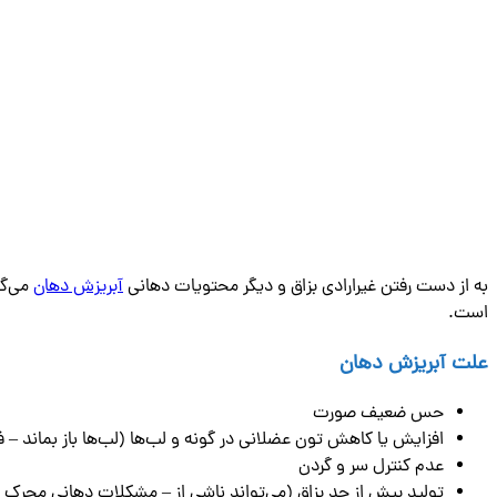
به از دست رفتن غیرارادی بزاق و دیگر محتویات دهانی
آبریزش دهان
است.
علت آبریزش دهان
حس ضعیف صورت
افزایش یا کاهش تون عضلانی در گونه و لب‌ها (لب‌ها باز بماند – ف
عدم کنترل سر و گردن
تولید بیش از حد بزاق (می‌تواند ناشی از – مشکلات دهانی محرک م