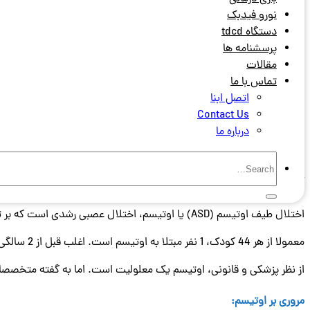
نورو فیدبک
دستگاه tdcd
پرسشنامه ها
مقالات
تماس با ما
اتصل ابنا
Contact Us
درباره ما
آیا اوتیسم در کودکان یک معلولیت محسوب می شود؟
اختلال طیف اوتیسم (ASD) یا اوتیسم، اختلال عصبی رشدی است که بر توانایی فرد در یادگیری، برقراری ارتباط و تعامل با دیگران تأثیر می گذارد.
معمولا از هر 44 کودک، 1 نفر مبتلا به اوتیسم است. اغلب قبل از 2 سالگی ظاهر می شود. با این حال، می توان آن را در هر زمانی از زندگی، از جمله بزرگسالی، تشخیص داد.
از نظر پزشکی و قانونی، اوتیسم یک معلولیت است. اما به گفته متخصصان
مروری بر اوتیسم: