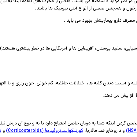
در اکثر موارد ناشناخته می باشد . بعضی از محرک های بلقوه ابتلا به این 
ن و همچنین بعضی از انواع آنتی بیوتیک ها باشند.
ع مصرف دارو بیماریشان بهبود می یابد .
سنین بین 15 تا 40 سال و نژاد (نژادهای آسیایی، سفید پوستان، آفریقایی ها و آمریکایی ها در خطر ب
یه و آسیب دیدن کلیه ها، اختلالات حافظه، کم خونی، خون ریزی و یا الته
ا افزایش می دهد.
ص کردن اینکه شما به درمان خاصی احتیاج دارد یا نه و نوع آن درمان نیاز 
و داروهای ضد مالاریا،
کورتیکواسدتروئیدها (Corticosteroids)
و
د