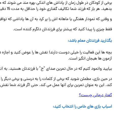
برخی از کودکان در طول زمان از پاداش های اندکی بهره مند می شوند که من
بدهید. هر بار که فرزند شما تکالیف گفتاری خود را حداقل به مدت 15 دقیقه تمرین کرد، یک برچسب روی نمودار آنها بگذارید.
و وقتی که نمودار هفتگی یا ماهانه اش را پر کرد به آن ها پاداشی که توافق کرده اید را بدهید. مثلا برای 15 برچسب یک ماشین، 20 بر
فقط چیزی را پیدا کنید که بیشتر برای فرزندتان دلگرم کننده است.
بگذارید فرزندتان معلم باشد:
بچه‌ ها این فعالیت را خیلی دوست دارند! نقش ها را عوض کنید و اجازه ده
آزمون‌ ها هیجان ‌انگیز است.
بیایید وانمود کنیم که در حال تمرین صدای “ح” با فرزندتان هستید. به آنه
در حین بازی، مطمئن شوید که برخی از کلمات را به درستی و برخی دیگر را 
کند. این به عنوان تمرین برای آنها عمل می کند. حتی اگر فرزند شما نقش مع
گفتار درمانی چیست؟
اسباب ‌بازی ‌های خاص را انتخاب کنید: