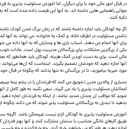
در قبال امور مالی خود یا برای دیگران. اما آموزش مسئولیت پذیری به ف
جوانی راهنمایی هایی داشته اند. به آنها این فرصت داده شده است که به
تکیه کنند.
اگر چه کودکان باید اجازه داشته باشند که در زمان بزرگ شدن کودک باشند،
داشتن مسئولیت در اطراف خانه، و کمک به خانواده، می تواند به آنها کمک ک
برای آنها انجام می دهند، اسباب بازی ها و وسایلی که به آنها داده می شود
یکی از بزرگترین مشکلات برای بزرگسالان مدیریت پول است. عادات خوب را
مالی است. برای به دست آوردن کمک هزینه، کودکان باید همانطور که بعداً
آنها اجازه دهید که خودشان تصمیم بگیرند. اینجاست که آن‌ها می‌توانند با
مورد خیریه بیاموزید، تا در بزرگسالی نه تنها بدانند که چگونه در قبال خ
بسیاری از والدین مدرن تشویق می کنند که فرزندتان را در پشم پنبه بپیچی
اعمالشان مسئولیت پذیری را یاد می گیرند. سعی نکنید به طور کامل از آن
شوید که عواقب آن چندان شدید نباشد. از اینکه به فرزندتان اجازه دهید وق
بدهید تا تبدیل به بزرگسالانی مسئولیت پذیر شوند که می دانند چگونه از
آموزش مسئولیت پذیری به کودکان لازم نیست غیرممکن باشد. اگرچه بسیاری ا
طریق کارهای خانگی متناسب با سنشان مشارکت کنند و آنها بهتر قدردان کار
اجازه دهید هر طور که می خواهند خرج کنند. چه خرج‌کننده و چه خسیس، د