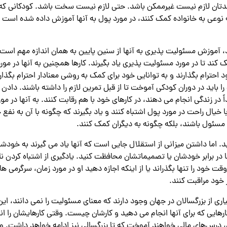
رزندتان لازم نیست غیرممکن باشد. حتی لازم نیست سخت باشد. کودکانی که
 نوعی به خانواده کمک کنند، در مورد پول به آنها آموزش داده شده است و
 آموزش مسئولیت پذیری به آنها از سنین پایین به همان اندازه مهم است. ی
ند تا در مورد مسئولیت پذیری یاد بگیرند. کارها همچنین به آنها در مورد ا
 احترام بگذارند و به توانایی خود برای کمک به روشی معنادار احترام بگذار
 باید در دوران کودکی آموخت تا از قبل تمرین لازم را داشته باشند. داد
 در زندگی انجام می دهند، در کارهای خود با هم رقابت کنند. به آنها در
 خیال راحت در مورد پول اشتباه کنند و یاد بگیرند که چگونه با آن به نفع خ
ود مسئول باشند، بلکه چگونه به دیگران کمک کنند.
د. اما داشتن میزانی از استقلال جایی است که آنها یاد می گیرند به خودشا
ها در برابر خودشان یا تصمیماتشان محافظت کنید. یادگیری از اشتباه کردن
ت خود را تنها بگذراند یا از اینکه اجازه دهید او در مورد زمان، سرگرمی ها
 خود مراقبت کنند.
ز بزرگسالان در جهان وجود دارند که معنای مسئولیت را نمی دانند، این مو
هایی که برای آنها انجام می دهید و کارشان چیست. وقتی کارهایشان را انج
رس‌های مالی خواهند آموخت که تا بزرگسالی نیز ادامه خواهد داشت. و به 