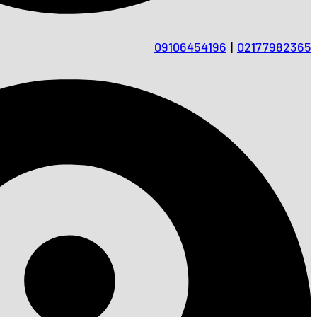
09106454196
|
02177982365