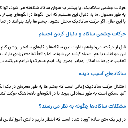
حرکات چشمی ساکادیک، یا بیشتر به عنوان ساکاد شناخته می شود، توانایی چشم ها برای حرکت همزم
به طور معمول، ما به دنبال این هستیم که این الگوها در الگوهای چپ/راس
با این حال، اگر حرکت ساکادیک مختل نشود، چشم ها باید بتوانند در تما
حرکات چشمی ساکاد و دنبال کردن اجسام
قبل از حرکت، می‌خواهم تفاوت بین ساکادها و کارهای ساده را روشن کنم.
این دو اغلب با هم اشتباه گرفته می شوند، اما واقعاً تفاوت زیادی دارند. Saccades و pursuits صاف دو بخش از تیم کردن چشم هستند.
تعقیب‌های صاف امکان ردیابی بصری یک آیتم متحرک را فراهم می‌کنند در
ساکادهای آسیب دیده
اختلال حرکت ساکادیک زمانی است که چشم ها به طور همزمان در یک ال
آنها ممکن است به طور تصادفی بپرند یا در الگوهای ناهماهنگ حرکت کنند
مشکلات ساکادها چگونه به نظر می رسند؟
در زیر یک متن ساده آورده شده است که انتظار داریم دانش آموز کلاس او