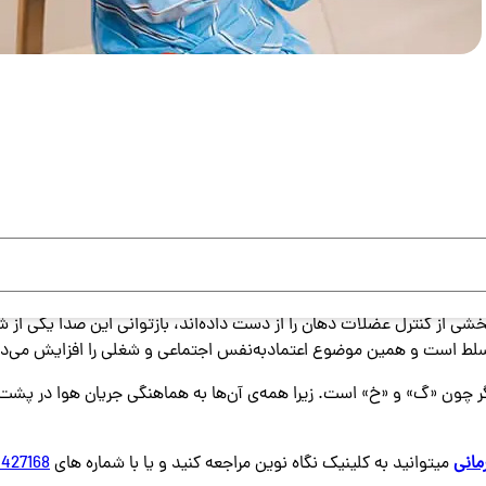
جاری می‌شود. زمانی که این صدا بهذ‌درستی تولید نشود، وضوح گفتار آسیب
پشت کام نرم را مهار کنید و با تمرین‌های جذاب،
صدای ک
را شفاف و قدرتم
در واژه‌هایی مثل کتاب، کودک یا کمک آن را ادا می‌کنیم. اما همین فرا
ی‌دهد کودکانی که
تلفظ ک
را دیر یاد می‌گیرند، درک شنیداری هم ‌کلاسی‌
ن بخشی از کنترل عضلات دهان را از دست داده‌اند، بازتوانی این صدا یکی 
سلط است و همین موضوع اعتماد‌به‌نفس اجتماعی و شغلی را افزایش می‌د
ون «گ» و «خ» است. زیرا همه‌ی آن‌ها به هماهنگی جریان هوا در پشت زبان 
مانی
میتوانید به کلینیک نگاه نوین مراجعه کنید و یا با شماره های
1427168