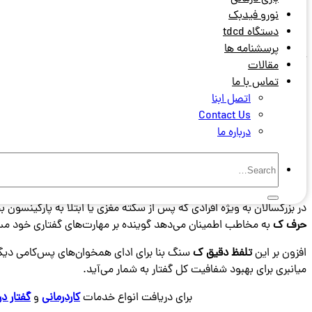
نورو فیدبک
دستگاه tdcd
پرسشنامه ها
تلفظ حرف ک
کلید گشایش واژه‌های پرکاربردی است که هر روز بر زبانمان 
مقالات
قدم ‌به ‌قدم یاد می‌گیرید چه عضلاتی فعال می‌شوند، چگونه جریان هوای 
تماس با ما
اتصل ابنا
اهمیت تلفظ حرف ک در رشد ارتباطی
Contact Us
درباره ما
در نگاه نخست ممکن است
تلفظ حرف ک
ساده به نظر برسد. چون هر روز 
برداشت شنونده اثر بگذارد. پژوهش‌های
گفتاردرمانی
تلفظ حرف ک
نشان م
می‌مانند.
در بزرگسالان به ‌ویژه افرادی که پس از سکته مغزی یا ابتلا به پارکینسو
حرف ک
به مخاطب اطمینان می‌دهد گوینده بر مهارت‌های گفتاری خود م
افزون بر این
تلفظ دقیق ک
سنگ بنا برای ادای همخوان‌های پس‌کامی دیگر چ
میانبری برای بهبود شفافیت کل گفتار به شمار می‌آید.
برای دریافت انواع خدمات
کاردرمانی
و
گفتار در